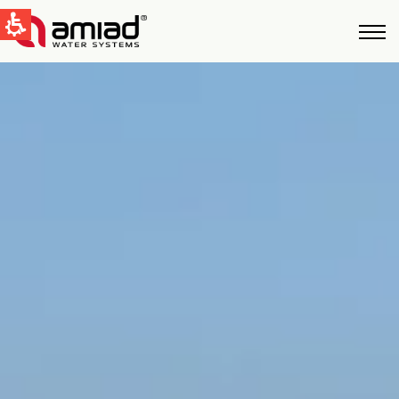
QUICK LINKS
Фильтрация Bоды
Новости и cобытия
Global
English
United States
English
Australia
English
Spain & LATAM