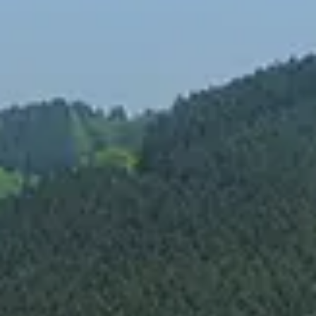
Spanish
Russia
Russian
France
French
Germany
Based on your current location, we recommend
German
this Amiad website for you
North America
Israel
- English
Hebrew
China