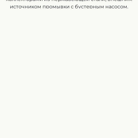
источником промывки с бустерным насосом,
использующим отфильтрованную воду. Расход:
1600 галлон/ мин (363 м³ / час) Степень
фильтрации: 70 мкм
Результат
Как видно из фотографий ниже, система
дисковых фильтров Arkal полностью
предотвратила развитие полосатых мидий в
заборном трубопроводе после системы
фильтрации, которая защищала водовод и сам
теплообменник.