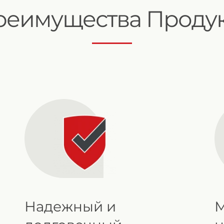
реимущества Продук
Надежный и
М