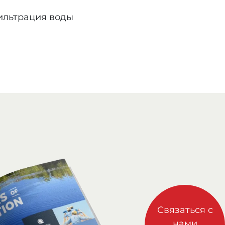
льтрация воды
Связаться с
нами