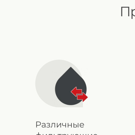
П
Различные