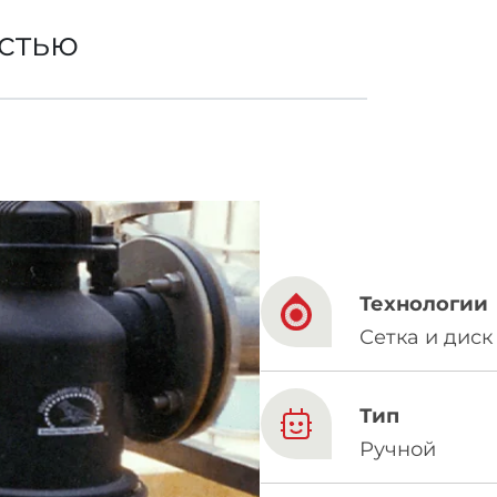
остью
French
China
Chinese
e for you
Технологии
lish
Сетка и диск
Тип
Ручной