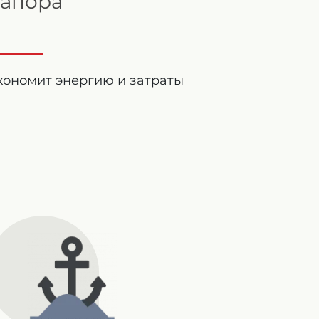
апора
кономит энергию и затраты