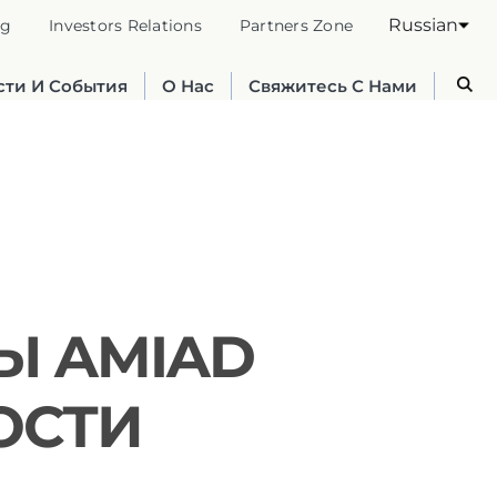
Russian
og
Investors Relations
Partners Zone
сти И События
О Нас
Свяжитесь С Нами
Ы AMIAD
Australia
ОСТИ
English
France