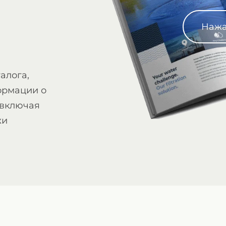
Нажа
алога,
ормации о
 включая
жи