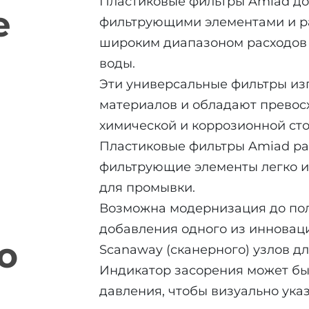
Пластиковые фильтры Amiad д
е
фильтрующими элементами и р
широким диапазоном расходов
воды.
Эти универсальные фильтры из
материалов и обладают превос
химической и коррозионной сто
Пластиковые фильтры Amiad ра
фильтрующие элементы легко и
для промывки.
Возможна модернизация до по
добавления одного из инновац
ю
Scanaway (сканерного) узлов д
Индикатор засорения может быт
amiad plastic
давления, чтобы визуально ука