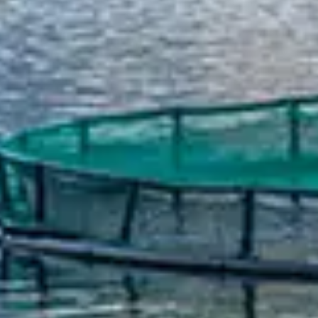
Spanish
Russia
Russian
France
French
Germany
Based on your current location, we recommend
German
this Amiad website for you
North America
Israel
- English
Hebrew
China