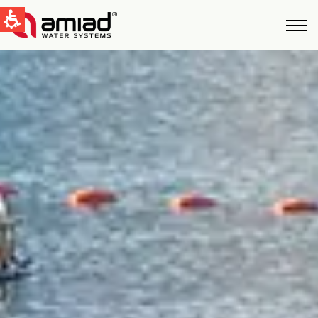
QUICK LINKS
Фильтрация Bоды
Новости и cобытия
Global
English
United States
English
Australia
English
Spain & LATAM