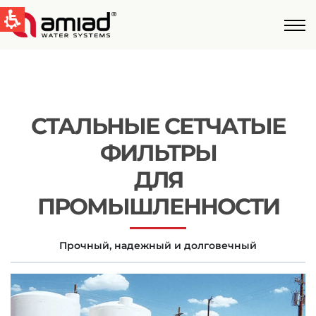
QUICK LINKS
Фильтрация Bоды
Новости и cобытия
СТАЛЬНЫЕ СЕТЧАТЫЕ
Global
ФИЛЬТРЫ
English
ДЛЯ
United States
ПРОМЫШЛЕННОСТИ
English
Прочный, надежный и долговечный
Australia
English
Spain & LATAM