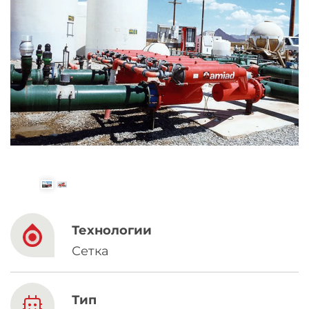
Spanish
Russia
Russian
France
French
Germany
Based on your current location, we recommend
German
this Amiad website for you
North America
Israel
- English
Технологии
Сетка
Hebrew
China
Тип