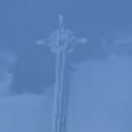
Spanish
Russia
Russian
France
French
Germany
Based on your current location, we recommend
German
this Amiad website for you
North America
Israel
- English
Hebrew
China