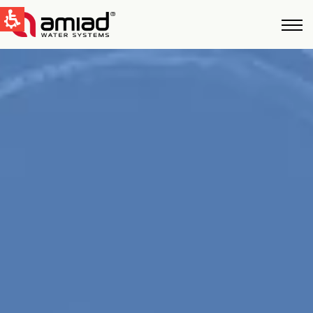
QUICK LINKS
Фильтрация Bоды
Новости и cобытия
Global
English
United States
English
Australia
English
Spain & LATAM