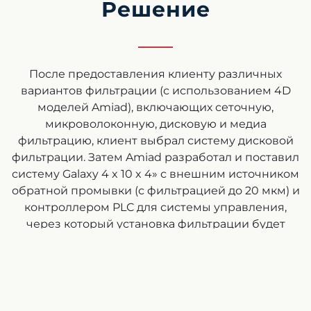
Решение
После предоставления клиенту различных
вариантов фильтрации (с использованием 4D
моделей Amiad), включающих сеточную,
микроволоконную, дисковую и медиа
фильтрацию, клиент выбрал систему дисковой
фильтрации. Затем Amiad разработал и поставил
систему Galaxy 4 x 10 x 4» с внешним источником
обратной промывки (с фильтрацией до 20 мкм) и
контроллером PLC для системы управления,
через который установка фильтрации будет
работать. Система спроектирована с учетом
будущего, что позволяет расширять ее, если
спрос на ресурсы установки фильтрации будет
возрастать. Мы также предложили возможность
монтажа фильтра из микроволокна AMF в