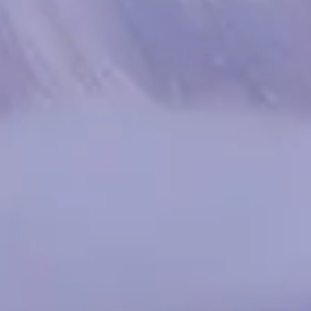
Spanish
Russia
Russian
France
French
Germany
Based on your current location, we recommend
German
this Amiad website for you
North America
Israel
- English
Hebrew
China