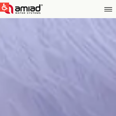
QUICK LINKS
Фильтрация Bоды
Новости и cобытия
Global
English
United States
English
Australia
English
Spain & LATAM