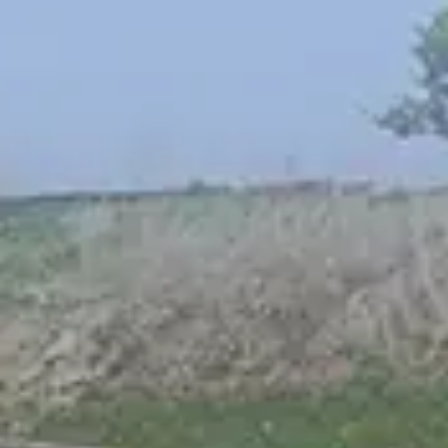
Spanish
Russia
Russian
France
French
Germany
Based on your current location, we recommend
German
this Amiad website for you
North America
Israel
- English
Hebrew
China