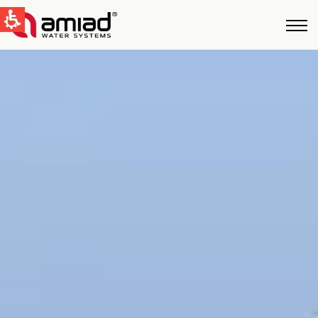
QUICK LINKS
Фильтрация Bоды
Новости и cобытия
Global
English
United States
English
Australia
English
Spain & LATAM