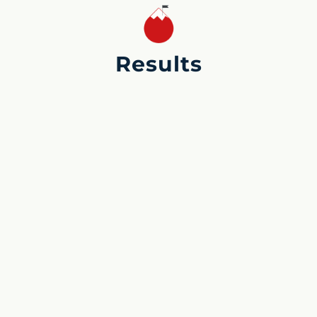
Results
Система была поставлена в июле 96 года и
введена в эксплуатацию в июне 97 года.
• Через два года в инкубатории
используется мелководный водозабор, что
экономит энергию.
• Опыт, приобретенный в Вермонте с Zebra
Mussels, поможет нам в будущих запросах на
этом рынке.