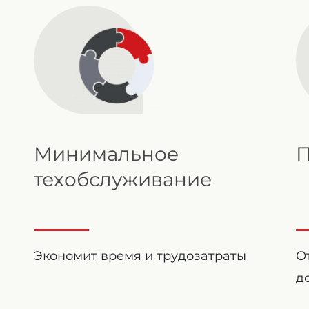
Минимальное
П
техобслуживание
Экономит время и трудозатраты
О
д