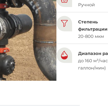
Ручной
Степень
фильтрации
20-800 мкм
Диапазон р
до 160 м³/час
галлон/мин)