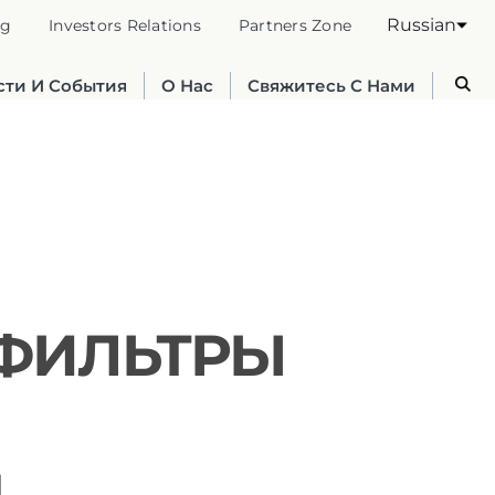
Russian
og
Investors Relations
Partners Zone
сти И События
О Нас
Свяжитесь С Нами
ФИЛЬТРЫ
Australia
English
France
Я