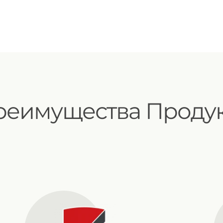
arkal plastic
реимущества Продук