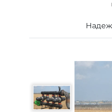
Spanish
Germany
Надеж
German
Based on
Nor