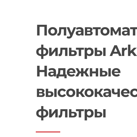
Полуавтома
фильтры Arka
Надежные
высококаче
фильтры