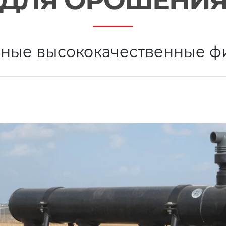
Russian
Israel
ные высококачественные ф
Hebrew
 your current location, we recommend this Amiad websit
th America
- Eng