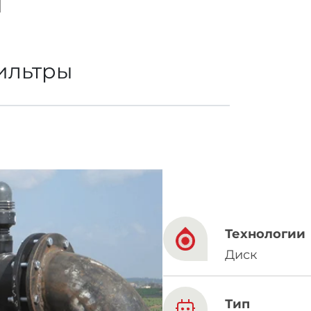
French
China
ильтры
Chinese
e for you
lish
Технологии
Диск
Тип