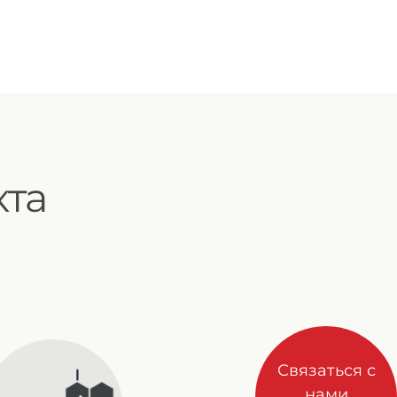
та
Связаться с
нами