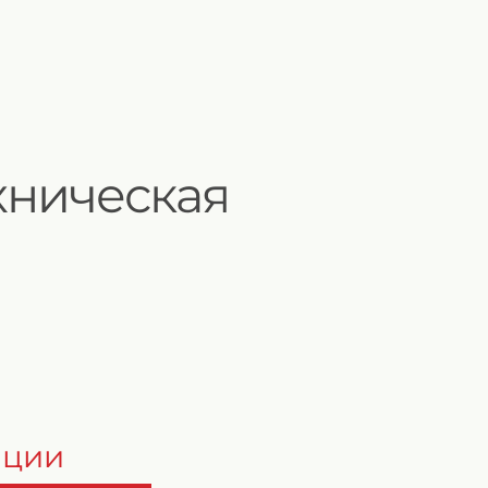
хническая
ации