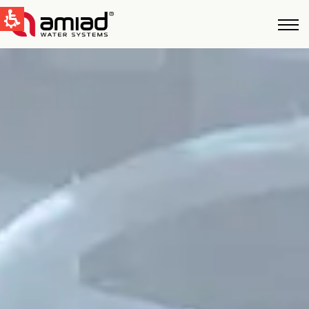
QUICK LINKS
Фильтрация Bоды
Новости и cобытия
Global
English
United States
English
Australia
English
Spain & LATAM