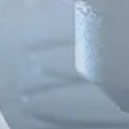
Spanish
Russia
Russian
France
French
Germany
Based on your current location, we recommend
German
this Amiad website for you
North America
Israel
- English
Hebrew
China