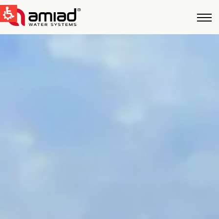
QUICK LINKS
Фильтрация Bоды
Новости и cобытия
Global
English
United States
English
Australia
English
Spain & LATAM