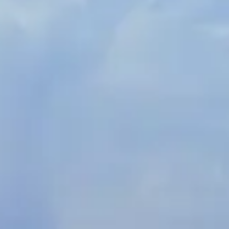
Spanish
Russia
Russian
France
French
Germany
Based on your current location, we recommend
German
this Amiad website for you
North America
Israel
- English
Hebrew
China