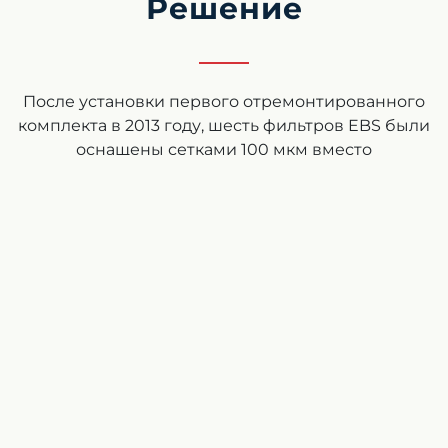
Решение
После установки первого отремонтированного
комплекта в 2013 году, шесть фильтров EBS были
оснащены сетками 100 мкм вместо
оригинальных 25 мкм сеток. По мере
расширения проекта в 2014 году был установлен
второй блок фильтрации с еще 6-ю фильтрами
EBS. Третий блок, также с 6-ю фильтрами EBS,
был заказан в 2015 году и в настоящее время
ожидает монтажа. Второй и третий мобильные
комплекты были специально спроектированы
для рабочего давления 240 фунт/кв. дюйм, чтобы
обеспечить возможность распределения воды
по всей сети трубопроводов.