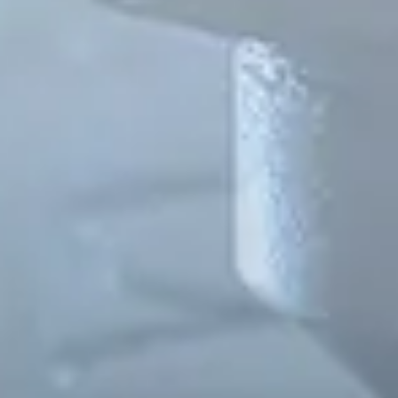
Spanish
Russia
Russian
France
French
Germany
Based on your current location, we recommend
German
this Amiad website for you
North America
Israel
- English
Hebrew
China