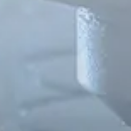
Spanish
Russia
Russian
France
French
Germany
Based on your current location, we recommend
German
this Amiad website for you
North America
Israel
- English
Hebrew
China