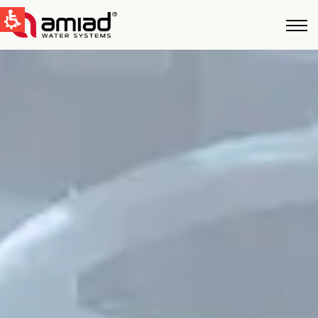
QUICK LINKS
Фильтрация Bоды
Новости и cобытия
Global
English
United States
English
Australia
English
Spain & LATAM