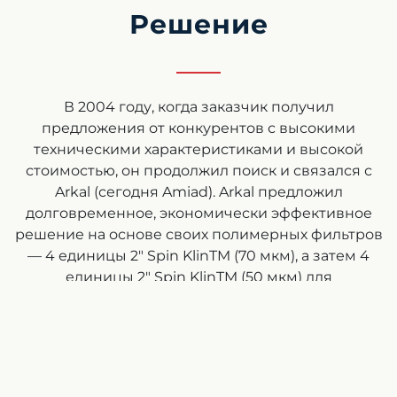
Решение
В 2004 году, когда заказчик получил
предложения от конкурентов с высокими
техническими характеристиками и высокой
стоимостью, он продолжил поиск и связался с
Arkal (сегодня Amiad). Arkal предложил
долговременное, экономически эффективное
решение на основе своих полимерных фильтров
— 4 единицы 2″ Spin KlinTM (70 мкм), а затем 4
единицы 2″ Spin KlinTM (50 мкм) для
производительности 45 м3 / ч (198 г / мин) при
давлении 1-2 бар (14,5-29 фунт / кв. дюйм),
обратная промывка с помощью внешнего
источника горячей воды (40 ° C). Это решение
является эффективным за счет увеличения