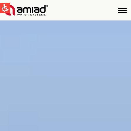
QUICK LINKS
Фильтрация Bоды
Новости и cобытия
Global
English
United States
English
Australia
English
Spain & LATAM