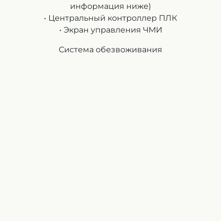
информация ниже)
• Центральный контроллер ПЛК
• Экран управления ЧМИ
Система обезвоживания
Во время работы системы мембран из карбида
кремния (SiC) ил накапливается в системном
резервуаре.
Amiad установил многодисковый (MD) пресс для
отделения воды от твердых частиц в иле.
Низкоплотный ил дозируется в
флокуляционный резервуар для
полимеризации. После флокуляции ил
самотеком поступает в трубку пресса MD для
обработки. Сточные воды и твердые частицы
одновременно разделяются и выгружаются.