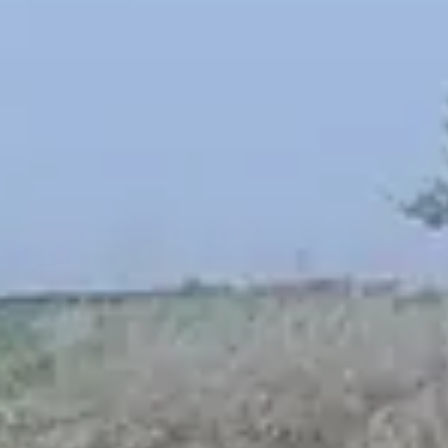
Spanish
Russia
Russian
France
French
Germany
Based on your current location, we recommend
German
this Amiad website for you
North America
Israel
- English
Hebrew
China