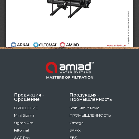
Russia
Russian
France
French
Germany
Based on your current location, we recommend
German
this Amiad website for you
North America
Israel
- English
Hebrew
Продукция -
Продукция -
Oрошение
Промышленность
China
ОРОШЕНИЕ
Spin Klin™ Nova
Mini Sigma
ПРОМЫШЛЕННОСТЬ
Chinese
Sigma Pro
Omega
Filtomat
SAF-X
AGF Pro
EBS