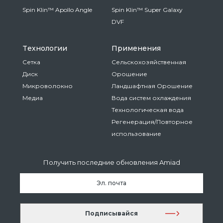
Spin Klin™ Apollo Angle
Spin Klin™ Super Galaxy
DVF
Tехнологии
Применения
Сетка
Сельскохозяйственная
Диск
Oрошение
Микроволокно
Ландшафтная Oрошение
Медиа
Вода систем охлаждения
Технологическая вода
Регенерация/Повторное
использование
Получить последние обновления Amiad