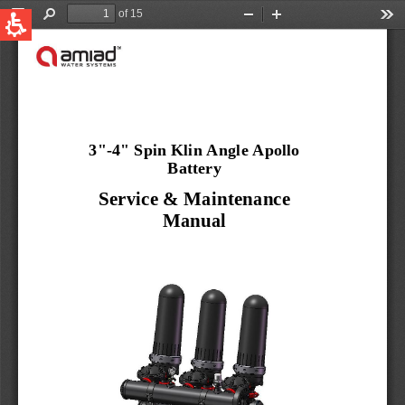
QUICK LINKS
Фильтрация Bоды
Global
Новости и cобытия
English
United States
English
Australia
English
Spain & LATAM
Spanish