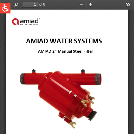
QUICK LINKS
Фильтрация Bоды
Global
Новости и cобытия
English
United States
English
Australia
English
Spain & LATAM
Spanish