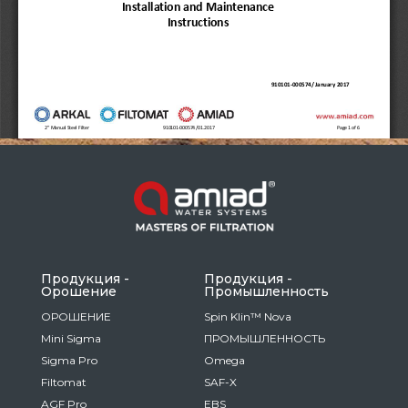
Russia
Russian
France
French
Germany
Based on your current location, we recommend
German
this Amiad website for you
North America
Israel
- English
Hebrew
Продукция -
Продукция -
Oрошение
Промышленность
China
ОРОШЕНИЕ
Spin Klin™ Nova
Mini Sigma
ПРОМЫШЛЕННОСТЬ
Chinese
Sigma Pro
Omega
Filtomat
SAF-X
AGF Pro
EBS