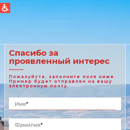
QUICK LINKS
Фильтрация Bоды
Global
Новости и cобытия
English
Спасибо за
проявленный интерес
United States
English
Пожалуйста, заполните поля ниже.
Пример будет отправлен на вашу
Australia
электронную почту.
English
Имя
*
Spain & LATAM
Spanish
Фамилия
*