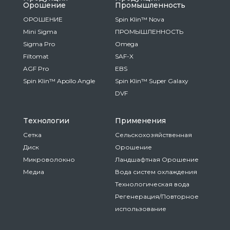
Oрошение
Промышленность
ОРОШЕНИЕ
Spin Klin™ Nova
Mini Sigma
ПРОМЫШЛЕННОСТЬ
Sigma Pro
Omega
Filtomat
SAF-X
AGF Pro
EBS
Spin Klin™ Apollo Angle
Spin Klin™ Super Galaxy
DVF
Tехнологии
Применения
Сетка
Сельскохозяйственная
Диск
Oрошение
Микроволокно
Ландшафтная Oрошение
Медиа
Вода систем охлаждения
Технологическая вода
Регенерация/Повторное
использование