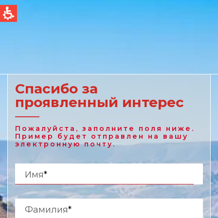
QUICK LINKS
Фильтрация Bоды
Global
Новости и cобытия
English
Спасибо за
проявленный интерес
United States
English
Пожалуйста, заполните поля ниже.
Пример будет отправлен на вашу
Australia
электронную почту.
English
Имя
*
Spain & LATAM
Spanish
Фамилия
*