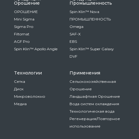
Oрошение
Промышленность
ОРОШЕНИЕ
Spin Klin™ Nova
Mini Sigma
ПРОМЫШЛЕННОСТЬ
Sigma Pro
Omega
Filtomat
SAF-X
AGF Pro
EBS
Spin Klin™ Apollo Angle
Spin Klin™ Super Galaxy
DVF
Tехнологии
Применения
Сетка
Сельскохозяйственная
Диск
Oрошение
Микроволокно
Ландшафтная Oрошение
Медиа
Вода систем охлаждения
Технологическая вода
Регенерация/Повторное
использование